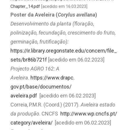
Chapter_14.pdf
[acedido em 16.03.2023]
Poster da Aveleira (
Corylus avellana
)
Desenvolvimento da planta (floração,
polinização, fecundação, crescimento do fruto,
germinação, frutificação):
https://ir.library.
oregonstate.edu/concern/file_
sets/br86b721f
[acedido em 06.02.2023]
Projecto AGRO 162: A
Aveleira
.
https://www.drapc.
gov.pt/base/documentos/
aveleira.pdf
[acedido em 06.02.2023]
Correia, P.M.R. (Coord.) (2017).
Aveleira estado
da produção
. CNCFS
http://www.wp.cncfs.pt/
category/aveleira/
[acedido em 06.02.2023]