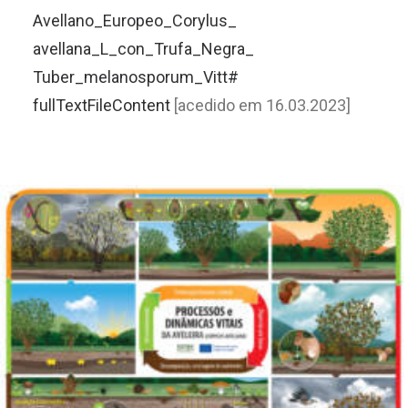
Avellano_Europeo_Corylus_
avellana_L_con_Trufa_Negra_
Tuber_melanosporum_Vitt#
fullTextFileContent
[acedido em 16.03.2023]